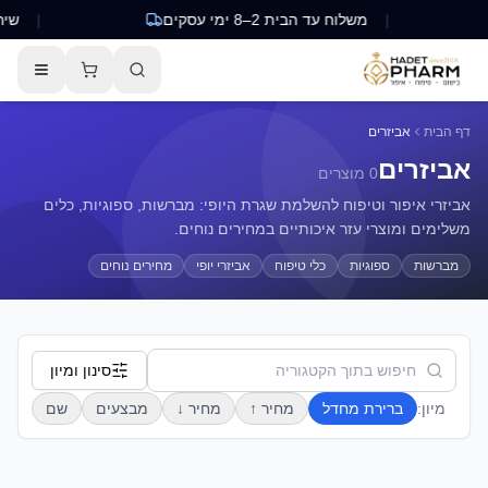
|
משלוח עד הבית 2–8 ימי עסקים
|
שירות ל
דף הבית
אביזרים
אביזרים
0
מוצרים
אביזרי איפור וטיפוח להשלמת שגרת היופי: מברשות, ספוגיות, כלים
משלימים ומוצרי עזר איכותיים במחירים נוחים.
מברשות
ספוגיות
כלי טיפוח
אביזרי יופי
מחירים נוחים
סינון ומיון
מיון:
ברירת מחדל
מחיר ↑
מחיר ↓
מבצעים
שם