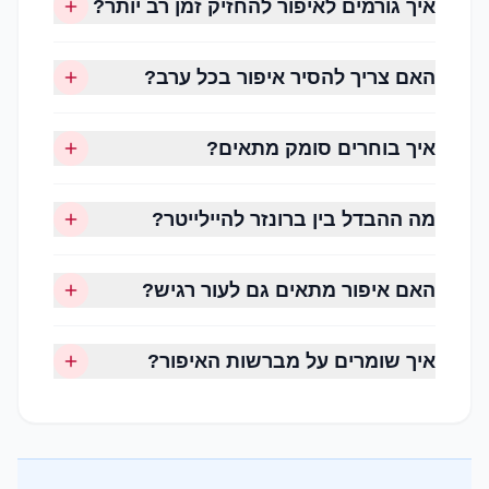
איך גורמים לאיפור להחזיק זמן רב יותר?
לנקות את הפנים
למרוח סרום לפי הצורך
האם צריך להסיר איפור בכל ערב?
להשתמש בקרם לחות מתאים
למרוח קרם הגנה בשעות היום
איך בוחרים סומק מתאים?
להשתמש בפריימר ליצירת בסיס אחיד
מה ההבדל בין ברונזר להיילייטר?
האם איפור מתאים גם לעור רגיש?
פריימר
איך שומרים על מברשות האיפור?
פריימר יוצר בסיס חלק יותר לאיפור ומסייע בשיפור
עמידותו לאורך היום.
קיימים פריימרים לעור יבש, שמן, מעורב ולמראה זוהר
או מט.