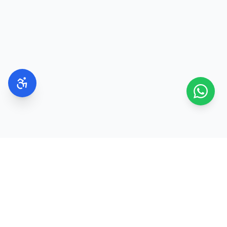
מומלץ לבחור מייקאפ בעל גימור טבעי או זוהר
ולהשתמש בקרם לחות לפני האיפור.
עור שמן
מומלץ לבחור מייקאפ עמיד ופודרה לקיבוע.
עור מעורב
ניתן לשלב מוצרים בהתאם לאזורים השונים בפנים.
עור רגיש
כדאי לבחור מוצרים עדינים המתאימים לעור רגיש
ולהקפיד להסיר את האיפור בסוף היום.
בחירת גוון מייקאפ שאינו מתאים
שימוש בכמות גדולה מדי של מוצר
דילוג על הכנת העור