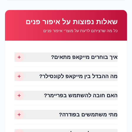
שאלות נפוצות על איפור פנים
כל מה שרציתם לדעת על מוצרי איפור פנים
יצירת גוון עור אחיד
איך בוחרים מייקאפ מתאים?
טשטוש פגמים ואדמומיות
הענקת מראה טבעי
מה ההבדל בין מייקאפ לקונסילר?
שיפור עמידות האיפור
התאמה למראה יומיומי או ערב
תחושת נוחות לאורך שעות
האם חובה להשתמש בפריימר?
מתי משתמשים בפודרה?