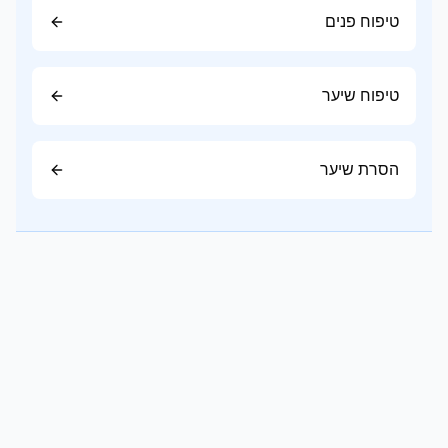
שמן גוף מתאים במיוחד לעור יבש או בתקופות שבהן
טיפוח פנים
העור זקוק להזנה נוספת.
ניתן למרוח אותו בפני עצמו או מעל קרם הגוף.
טיפוח שיער
שלב 5, הגנה מהשמש
אזורים החשופים לשמש, כמו הזרועות, הרגליים
והכתפיים, זקוקים להגנה יומיומית באמצעות מסנן
הסרת שיער
קרינה בעל SPF מתאים.
עור יבש
זקוק לקרמים עשירים, שמנים טבעיים ומרכיבים
המסייעים בשמירה על הלחות.
עור רגיל
דורש תחזוקה שוטפת באמצעות ניקוי עדין ולחות