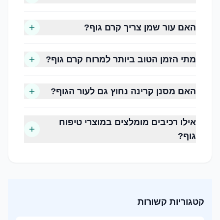
מומלץ להעדיף מוצרים המכילים רכיבי לחות
ומתאימים לשימוש יומיומי.
האם עור שמן צריך קרם גוף?
שלב 2, פילינג גוף
מתי הזמן הטוב ביותר למרוח קרם גוף?
פילינג מסייע להסרת תאי עור מתים ומשאיר את העור
חלק ונעים יותר למגע.
ברוב המקרים מומלץ לבצע פילינג פעם או פעמיים
האם מסנן קרינה נחוץ גם לעור הגוף?
בשבוע, בהתאם לסוג העור ולרגישותו.
אילו רכיבים מומלצים במוצרי טיפוח
שלב 3, קרם גוף
גוף?
לאחר הרחצה זהו הזמן האידיאלי למריחת קרם גוף,
כאשר העור עדיין מעט לח.
קרם גוף איכותי מסייע לשמור על הלחות ומעניק
תחושת רכות לאורך שעות.
קטגוריות קשורות
שלב 4, שמן גוף