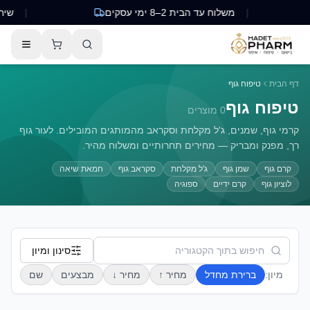
|
משלוח עד הבית 2–8 ימי עסקים
|
שירות לק
דף הבית
טיפוח גוף
טיפוח גוף
0
מוצרים
קרמי גוף, שמנים, ג'ל מקלחת וסקראב מהמותגים המובילים. לעור גוף
רך, מפנק ומבריק — מחירים תחרותיים ומשלוח מהיר.
קרם גוף
שמן גוף
ג'ל מקלחת
סקראב גוף
חמאת שיאה
לוציון גוף
קרם ידיים
ספוגיה
סינון ומיון
מיון:
ברירת מחדל
מחיר ↑
מחיר ↓
מבצעים
שם