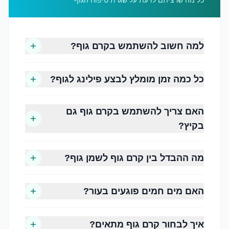
כל מה שרציתם לדעת על שגרת טיפוח הגוף
שמירה על רמת הלחות של העור
למה חשוב להשתמש בקרם גוף?
שיפור מרקם העור
הפחתת תחושת יובש
שמירה על גמישות העור
כל כמה זמן מומלץ לבצע פילינג לגוף?
הענקת תחושת רכות ונוחות
סיוע בהגנה על מחסום העור הטבעי
האם צריך להשתמש בקרם גוף גם
שיפור המראה הכללי של העור
בקיץ?
מה ההבדל בין קרם גוף לשמן גוף?
שלב 1, ניקוי עדין
הבסיס לכל שגרת טיפוח הוא ניקוי.
האם מים חמים פוגעים בעור?
בחרו סבון רחצה או תרחיץ גוף המנקה את העור
בעדינות, מבלי לגרום לתחושת יובש.
איך לבחור קרם גוף מתאים?