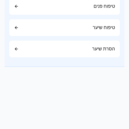
שמן גוף מתאים במיוחד לעור יבש או בתקופות שבהן
טיפוח פנים
העור זקוק להזנה נוספת.
ניתן למרוח אותו בפני עצמו או מעל קרם הגוף.
טיפוח שיער
שלב 5, הגנה מהשמש
אזורים החשופים לשמש, כמו הזרועות, הרגליים
והכתפיים, זקוקים להגנה יומיומית באמצעות מסנן
הסרת שיער
קרינה בעל SPF מתאים.
עור יבש
זקוק לקרמים עשירים, שמנים טבעיים ומרכיבים
המסייעים בשמירה על הלחות.
עור רגיל
דורש תחזוקה שוטפת באמצעות ניקוי עדין ולחות