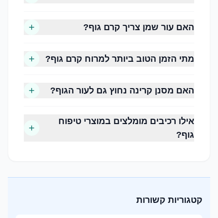
מומלץ להעדיף מוצרים המכילים רכיבי לחות
ומתאימים לשימוש יומיומי.
האם עור שמן צריך קרם גוף?
שלב 2, פילינג גוף
מתי הזמן הטוב ביותר למרוח קרם גוף?
פילינג מסייע להסרת תאי עור מתים ומשאיר את העור
חלק ונעים יותר למגע.
ברוב המקרים מומלץ לבצע פילינג פעם או פעמיים
האם מסנן קרינה נחוץ גם לעור הגוף?
בשבוע, בהתאם לסוג העור ולרגישותו.
אילו רכיבים מומלצים במוצרי טיפוח
שלב 3, קרם גוף
גוף?
לאחר הרחצה זהו הזמן האידיאלי למריחת קרם גוף,
כאשר העור עדיין מעט לח.
קרם גוף איכותי מסייע לשמור על הלחות ומעניק
תחושת רכות לאורך שעות.
קטגוריות קשורות
שלב 4, שמן גוף