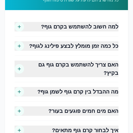
כל מה שרציתם לדעת על שגרת טיפוח הגוף
שמירה על רמת הלחות של העור
למה חשוב להשתמש בקרם גוף?
שיפור מרקם העור
הפחתת תחושת יובש
שמירה על גמישות העור
כל כמה זמן מומלץ לבצע פילינג לגוף?
הענקת תחושת רכות ונוחות
סיוע בהגנה על מחסום העור הטבעי
האם צריך להשתמש בקרם גוף גם
שיפור המראה הכללי של העור
בקיץ?
מה ההבדל בין קרם גוף לשמן גוף?
שלב 1, ניקוי עדין
הבסיס לכל שגרת טיפוח הוא ניקוי.
האם מים חמים פוגעים בעור?
בחרו סבון רחצה או תרחיץ גוף המנקה את העור
בעדינות, מבלי לגרום לתחושת יובש.
איך לבחור קרם גוף מתאים?