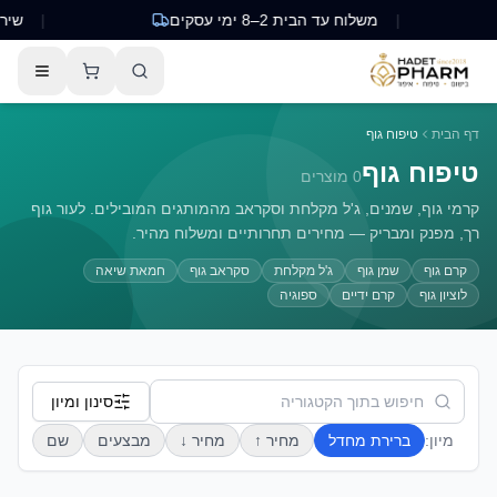
|
משלוח עד הבית 2–8 ימי עסקים
|
שירות לק
דף הבית
טיפוח גוף
טיפוח גוף
0
מוצרים
קרמי גוף, שמנים, ג'ל מקלחת וסקראב מהמותגים המובילים. לעור גוף
רך, מפנק ומבריק — מחירים תחרותיים ומשלוח מהיר.
קרם גוף
שמן גוף
ג'ל מקלחת
סקראב גוף
חמאת שיאה
לוציון גוף
קרם ידיים
ספוגיה
סינון ומיון
מיון:
ברירת מחדל
מחיר ↑
מחיר ↓
מבצעים
שם