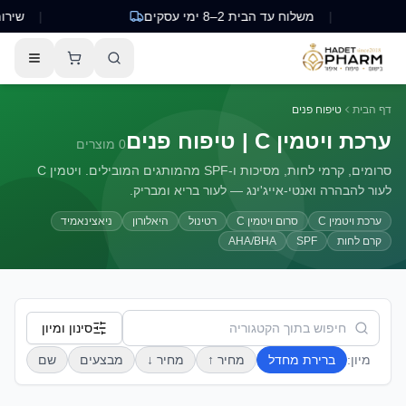
|
משלוח עד הבית 2–8 ימי עסקים
|
שירות לקוחו
דף הבית
טיפוח פנים
ערכת ויטמין C | טיפוח פנים
0
מוצרים
סרומים, קרמי לחות, מסיכות ו-SPF מהמותגים המובילים. ויטמין C
לעור להבהרה ואנטי-אייג'ינג — לעור בריא ומבריק.
ערכת ויטמין C
סרום ויטמין C
רטינול
היאלורון
ניאצינאמיד
קרם לחות
SPF
AHA/BHA
סינון ומיון
מיון:
ברירת מחדל
מחיר ↑
מחיר ↓
מבצעים
שם