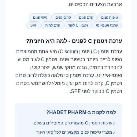
ארבעת הצעדים הבסיסיים.
טיפוח פנים
קרם פנים
סרום פנים
ניקוי פנים
ערכת ויטמין סי
ויטמין C לעור
קרם לחות
SPF
ערכת ויטמין C לפנים - למה היא חיונית?
ערכת ויטמין C (ויטמין C serum) היא אחת מהמוצרים
הפופולריים ביותר בטיפוח פנים. ויטמין C לעור מסייע
להבהרת כתמים, הגנה מנזקי שמש, ייצור קולגן
ואנטי-אייג'ינג. ערכת ויטמין סי מלאה כוללת לרוב סרום
ויטמין C, קרם לחות מגן ועין. מומלץ להשתמש בסרום
ויטמין C בבוקר לפני SPF.
למה לקנות ב-HADET PHARM?
ערכות ויטמין C מהמותגים המובילים בעולם
✓
מוצרי טיפוח פנים מקצועיים לכל סוגי העור
✓