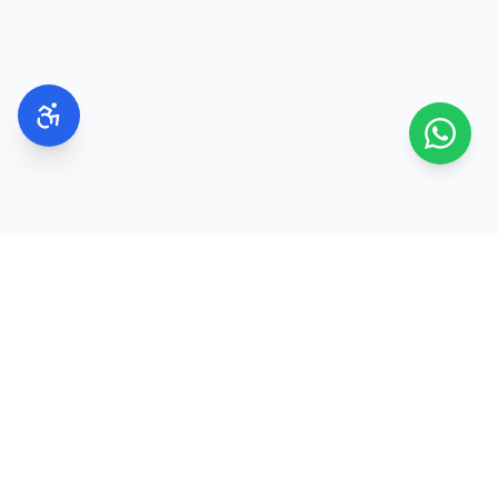
בשנות ה-20
הדגש הוא על ניקוי, לחות והגנה מהשמש.
בשנות ה-30
רבים בוחרים להוסיף סרומים עם רכיבים פעילים
כחלק משגרת הטיפוח.
בשנות ה-40 וה-50
מקובל לשלב מוצרים עשירים יותר בלחות וברכיבים
המסייעים בשמירה על מראה עור מוצק ורענן.
בקיץ
משלוח מהיר
100% מקוריים
2–8 ימי עסקים
ישירות מהיצרנים