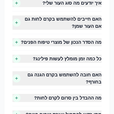
איך יודעים מה סוג העור שלי?
שיפור מרקם העור
הפחתת תחושת יובש
האם חייבים להשתמש בקרם לחות גם
ניקוי עודפי שומן ולכלוך
אם העור שמן?
שמירה על מראה רענן וזוהר
הגנה מפני נזקי הסביבה
הכנת העור לאיפור או לטיפולים קוסמטיים
מה הסדר הנכון של מוצרי טיפוח הפנים?
כל כמה זמן מומלץ לעשות פילינג?
האם חובה להשתמש בקרם הגנה גם
בחורף?
עור יבש
עור שנוטה לתחושת מתיחה, קילופים ולעיתים מראה
מה ההבדל בין סרום לקרם לחות?
עמום. זקוק ללחות עשירה ולהזנה.
עור שמן