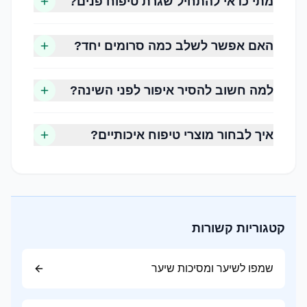
מתי כדאי להתחיל שגרת טיפוח פנים?
מאופיין בהפרשת שומן מוגברת וברק בעיקר באזור
המצח, האף והסנטר.
האם אפשר לשלב כמה סרומים יחד?
עור מעורב
שילוב של אזורים שומניים (אזור ה-T) לצד אזורים
למה חשוב להסיר איפור לפני השינה?
יבשים או רגילים.
עור רגיש
איך לבחור מוצרי טיפוח איכותיים?
נוטה לאדמומיות, גירוי או תחושת אי נוחות בעקבות
שימוש במוצרים מסוימים או חשיפה לגורמים
סביבתיים.
קטגוריות קשורות
שלב 1, ניקוי
שמפו לשיער ומסיכות שיער
ניקוי הפנים מסיר לכלוך, שומן, שאריות איפור ומזהמים
שהצטברו במהלך היום. מומלץ להשתמש בתכשיר