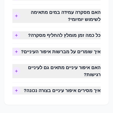
מט
סאטין
האם מסקרה עמידה במים מתאימה
שימר
לשימוש יומיומי?
מטאלי
גליטר
כל כמה זמן מומלץ להחליף מסקרה?
וכן במרקמי אבקה, קרם או נוזל.
איך שומרים על מברשות איפור העיניים?
מסקרה
מסקרה מעניקה לריסים נפח, אורך והפרדה.
האם איפור עיניים מתאים גם לעיניים
קיימות מסקרות המיועדות ל:
רגישות?
הארכת ריסים
עיבוי
איך מסירים איפור עיניים בצורה נכונה?
עיצוב והפרדה
עמידות במים
אייליינר