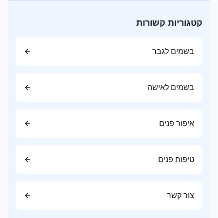
אייליינר מאפשר להדגיש את קו הריסים וליצור מגוון
קטגוריות קשורות
סגנונות, מקו עדין ועד למראה חתולי מודגש.
סוגי אייליינר נפוצים:
בשמים לגבר
טוש
ג'ל
בשמים לאישה
נוזלי
עיפרון
איפור פנים
עיפרון עיניים
עיפרון עיניים מתאים להדגשת קו הריסים העליון או
התחתון וליצירת מראה רך וטבעי.
טיפוח פנים
מוצרי גבות
צור קשר
עיצוב הגבות משפיע משמעותית על מראה הפנים.
ניתן להשתמש ב: