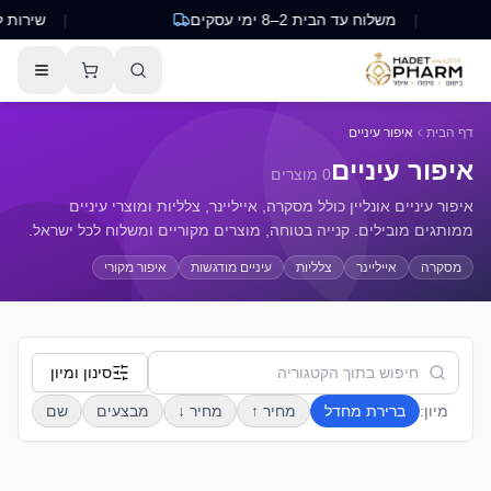
|
משלוח עד הבית 2–8 ימי עסקים
|
שירות לקוחות: 
דף הבית
איפור עיניים
איפור עיניים
0
מוצרים
איפור עיניים אונליין כולל מסקרה, אייליינר, צלליות ומוצרי עיניים
ממותגים מובילים. קנייה בטוחה, מוצרים מקוריים ומשלוח לכל ישראל.
מסקרה
אייליינר
צלליות
עיניים מודגשות
איפור מקורי
סינון ומיון
מיון:
ברירת מחדל
מחיר ↑
מחיר ↓
מבצעים
שם