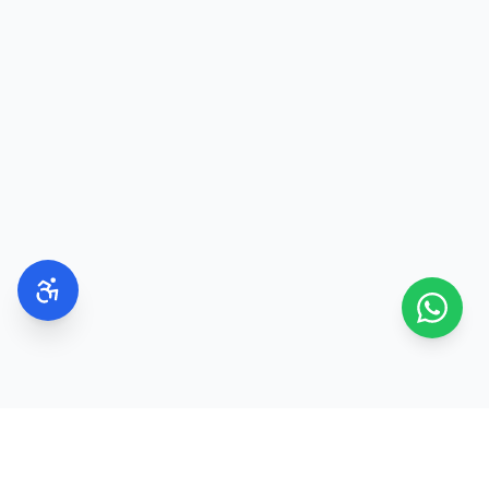
הימנעו משפשוף העיניים במהלך היום
שימוש בכמות גדולה מדי של צללית
בחירת גוון שאינו מתאים למראה הרצוי
אי ניקוי מברשות האיפור
דילוג על פריימר כאשר רוצים עמידות גבוהה
שינה עם איפור עיניים
שימוש במסקרה שפג תוקפה
השתמשו בגוונים ניטרליים
טשטשו היטב את המעברים בין הצלליות
הסתפקו בשכבה אחת או שתיים של מסקרה
הדגישו את קו הריסים בעדינות