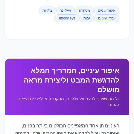
איפור עיניים
מסקרה
אייליינר
צלליות
עפרון עיניים
גבות
smoky eye
איפור עיניים, המדריך המלא
להדגשת המבט וליצירת מראה
מושלם
כל מה שצריך לדעת על צלליות, מסקרות, אייליינרים ועיצוב
הגבות
העיניים הן אחד המאפיינים הבולטים ביותר בפנים,
ואיפור נכון יכול להדגיש את היופי הטבעי שלהן, להעניק