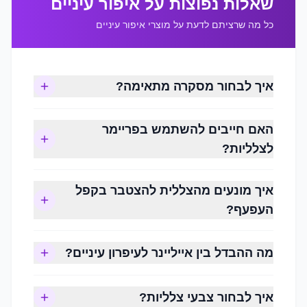
שאלות נפוצות על איפור עיניים
כל מה שרציתם לדעת על מוצרי איפור עיניים
הדגשת העיניים
איך לבחור מסקרה מתאימה?
יצירת מראה טבעי או דרמטי
עמידות לאורך שעות
האם חייבים להשתמש בפריימר
מריחה נוחה ואחידה
לצלליות?
הפחתת מריחות במהלך היום
התאמה למגוון סגנונות איפור
איך מונעים מהצללית להצטבר בקפל
העפעף?
צלליות
מה ההבדל בין אייליינר לעיפרון עיניים?
צלליות מוסיפות עומק, צבע והצללה לעפעפיים.
ניתן למצוא צלליות במגוון גימורים:
איך לבחור צבעי צלליות?