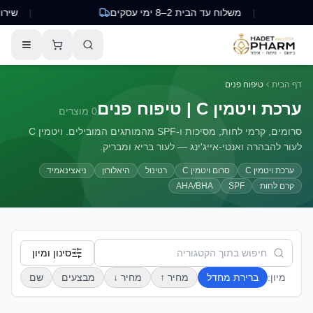
|
משלוח עד הבית 2–8 ימי עסקים
|
שירות לקו
דף הבית
טיפוח פנים
ערכת ויטמין C | טיפוח פנים
0
מוצרים
סרומים, קרמי לחות, מסיכות ו-SPF מהמותגים המובילים. ויטמין C
לעור להבהרה ואנטי-אייג'ינג — לעור בריא ומבריק.
ערכת ויטמין C
סרום ויטמין C
רטינול
היאלורון
ניאצינאמיד
קרם לחות
SPF
AHA/BHA
סינון ומיון
מיון:
ברירת מחדל
מחיר ↑
מחיר ↓
מבצעים
שם