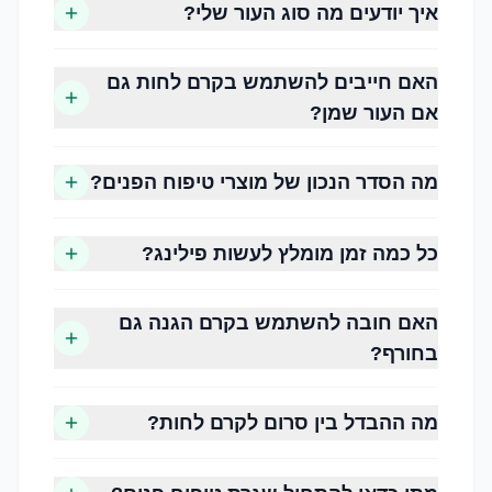
איך יודעים מה סוג העור שלי?
שיפור מרקם העור
הפחתת תחושת יובש
האם חייבים להשתמש בקרם לחות גם
ניקוי עודפי שומן ולכלוך
אם העור שמן?
שמירה על מראה רענן וזוהר
הגנה מפני נזקי הסביבה
הכנת העור לאיפור או לטיפולים קוסמטיים
מה הסדר הנכון של מוצרי טיפוח הפנים?
כל כמה זמן מומלץ לעשות פילינג?
האם חובה להשתמש בקרם הגנה גם
בחורף?
עור יבש
עור שנוטה לתחושת מתיחה, קילופים ולעיתים מראה
מה ההבדל בין סרום לקרם לחות?
עמום. זקוק ללחות עשירה ולהזנה.
עור שמן