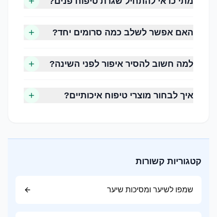
מתי כדאי להתחיל שגרת טיפוח פנים?
מאופיין בהפרשת שומן מוגברת וברק בעיקר באזור
המצח, האף והסנטר.
האם אפשר לשלב כמה סרומים יחד?
עור מעורב
שילוב של אזורים שומניים (אזור ה-T) לצד אזורים
למה חשוב להסיר איפור לפני השינה?
יבשים או רגילים.
עור רגיש
איך לבחור מוצרי טיפוח איכותיים?
נוטה לאדמומיות, גירוי או תחושת אי נוחות בעקבות
שימוש במוצרים מסוימים או חשיפה לגורמים
סביבתיים.
קטגוריות קשורות
שלב 1, ניקוי
שמפו לשיער ומסיכות שיער
ניקוי הפנים מסיר לכלוך, שומן, שאריות איפור ומזהמים
שהצטברו במהלך היום. מומלץ להשתמש בתכשיר