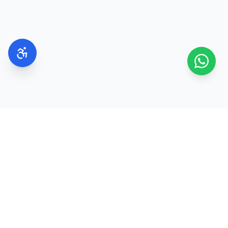
בשנות ה-20
הדגש הוא על ניקוי, לחות והגנה מהשמש.
בשנות ה-30
רבים בוחרים להוסיף סרומים עם רכיבים פעילים
כחלק משגרת הטיפוח.
בשנות ה-40 וה-50
מקובל לשלב מוצרים עשירים יותר בלחות וברכיבים
המסייעים בשמירה על מראה עור מוצק ורענן.
בקיץ
משלוח מהיר
100% מקוריים
2–8 ימי עסקים
ישירות מהיצרנים