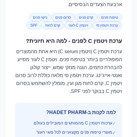
ארבעת הצעדים הבסיסיים.
טיפוח פנים
קרם פנים
סרום פנים
ניקוי פנים
ערכת ויטמין סי
ויטמין C לעור
קרם לחות
SPF
ערכת ויטמין C לפנים - למה היא חיונית?
ערכת ויטמין C (ויטמין C serum) היא אחת מהמוצרים
הפופולריים ביותר בטיפוח פנים. ויטמין C לעור מסייע
להבהרת כתמים, הגנה מנזקי שמש, ייצור קולגן
ואנטי-אייג'ינג. ערכת ויטמין סי מלאה כוללת לרוב סרום
ויטמין C, קרם לחות מגן ועין. מומלץ להשתמש בסרום
ויטמין C בבוקר לפני SPF.
למה לקנות ב-HADET PHARM?
ערכות ויטמין C מהמותגים המובילים בעולם
✓
מוצרי טיפוח פנים מקצועיים לכל סוגי העור
✓