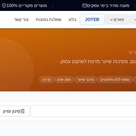
מענה מהיר בימי עסקים
|
מוצרים מקוריים 100%
פארם
JOTEB
בלוג
שאלות נפוצות
צור קשר
ים
ם. מסיכות שיער מזינות לשיקום עמוק.
שמפו ללא סולפטים
מרכך שיער
שמן ארגן
קרטין
סינון ומיון