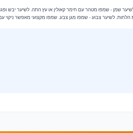
ר שמן - שמפו מטהר עם חימר קאולין או עץ התה. לשיער יבש ופגום -