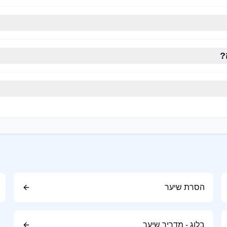
טיפוח קבוע.
?
חד, שכן חפיפה מוגזמת עלולה להסיר את השמנים הטבעיים.
רוק.
הסרת שיער
וקה.
בלוג - מדריך שיער