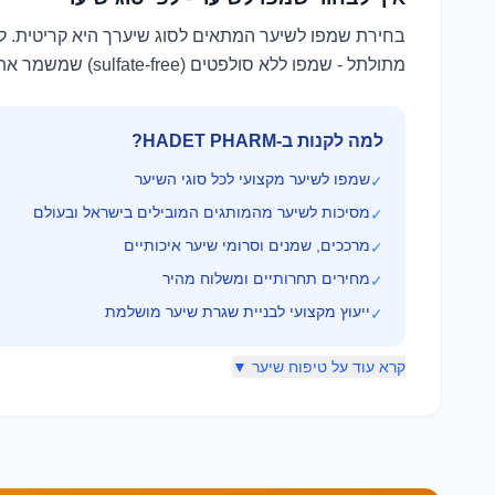
בחירת שמפו לשיער המתאים לסוג שיערך היא קריטית. לשיע
מתולתל - שמפו ללא סולפטים (sulfate-free) שמשמר את הלחות. לשיער צבוע - שמפו מגן צבע. שמפו מקצועי מאפשר ניקוי עמוק תוך שמירה על לחות וברק.
למה לקנות ב-HADET PHARM?
שמפו לשיער מקצועי לכל סוגי השיער
✓
מסיכות לשיער מהמותגים המובילים בישראל ובעולם
✓
מרככים, שמנים וסרומי שיער איכותיים
✓
מחירים תחרותיים ומשלוח מהיר
✓
ייעוץ מקצועי לבניית שגרת שיער מושלמת
✓
קרא עוד על טיפוח שיער ▼