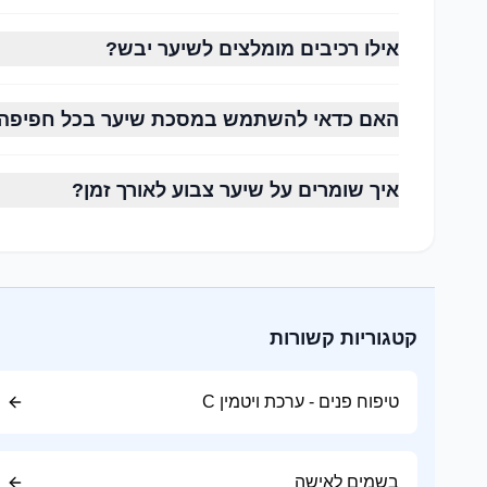
שיער מקורזל
אילו רכיבים מומלצים לשיער יבש?
נוטה להיות יבש יותר ודורש מסכות הזנה, שמנים טבעיים ו
האם כדאי להשתמש במסכת שיער בכל חפיפה
1. ניקוי נכון
איך שומרים על שיער צבוע לאורך זמן?
בחרו שמפו המתאים לסוג השיער והקרקפת שלכם.
אין צורך לחפוף בכל יום אם הקרקפת אינה שומנית במיו
2. שימוש במרכך
קטגוריות קשורות
מרכך מסייע להחזיר לחות, לרכך את השיער ולהקל על הסי
מומלץ למרוח אותו בעיקר מאמצע השיער ועד לקצוות.
טיפוח פנים - ערכת ויטמין C
3. מסכת שיער
פעם או פעמיים בשבוע מומלץ להשתמש במסכת הזנה עמ
בשמים לאישה