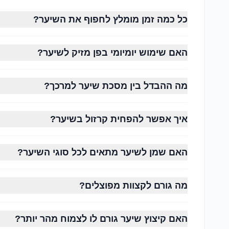
שיפור הברק והמראה הטבעי
כל כמה זמן מומלץ לחפוף את השיער?
הפחתת קרזול (Frizz)
שמירה על שיער צבוע
האם שימוש יומיומי בפן מזיק לשיער?
חיזוק סיב השערה
מה ההבדל בין מסכת שיער למרכך?
איך אפשר להפחית קרזול בשיער?
שיער חלק
לרוב מבריק יותר משום שהשומן הטבעי מתפזר בקלות ל
האם שמן לשיער מתאים לכל סוגי השיער?
שיער גלי
מה גורם לקצוות מפוצלים?
זקוק לאיזון בין לחות לנפח. מוצרים עשירים מדי עלולים 
שיער מתולתל
האם קיצוץ שיער גורם לו לצמוח מהר יותר?
זקוק ללחות גבוהה ולמוצרים המסייעים בהגדרת התלתלי