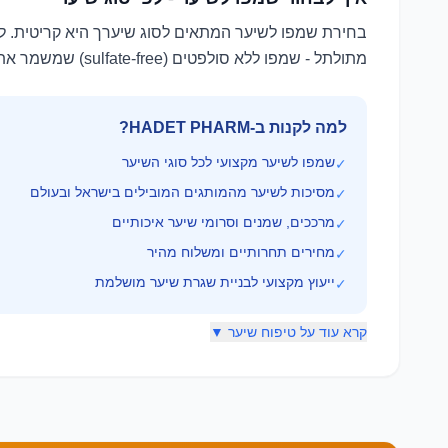
בחירת שמפו לשיער המתאים לסוג שיערך היא קריטית. לשיע
מתולתל - שמפו ללא סולפטים (sulfate-free) שמשמר את הלחות. לשיער צבוע - שמפו מגן צבע. שמפו מקצועי מאפשר ניקוי עמוק תוך שמירה על לחות וברק.
למה לקנות ב-HADET PHARM?
שמפו לשיער מקצועי לכל סוגי השיער
✓
מסיכות לשיער מהמותגים המובילים בישראל ובעולם
✓
מרככים, שמנים וסרומי שיער איכותיים
✓
מחירים תחרותיים ומשלוח מהיר
✓
ייעוץ מקצועי לבניית שגרת שיער מושלמת
✓
קרא עוד על טיפוח שיער ▼