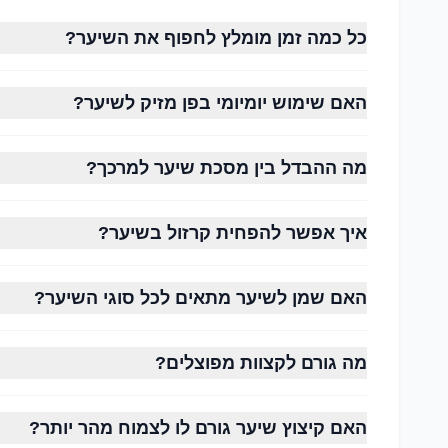
שיפור הברק והמראה הטבעי
כל כמה זמן מומלץ לחפוף את השיער?
הפחתת קרזול (Frizz)
שמירה על שיער צבוע
האם שימוש יומיומי בפן מזיק לשיער?
חיזוק סיב השערה
מה ההבדל בין מסכת שיער למרכך?
איך אפשר להפחית קרזול בשיער?
שיער חלק
לרוב מבריק יותר משום שהשומן הטבעי מתפזר בקלות ל
האם שמן לשיער מתאים לכל סוגי השיער?
שיער גלי
מה גורם לקצוות מפוצלים?
זקוק לאיזון בין לחות לנפח. מוצרים עשירים מדי עלולים 
שיער מתולתל
האם קיצוץ שיער גורם לו לצמוח מהר יותר?
זקוק ללחות גבוהה ולמוצרים המסייעים בהגדרת התלתלי