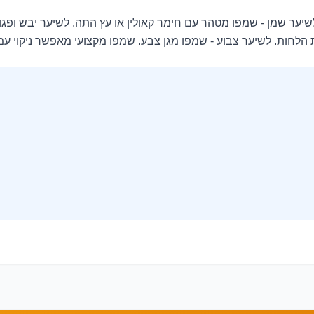
ר שמן - שמפו מטהר עם חימר קאולין או עץ התה. לשיער יבש ופגום -