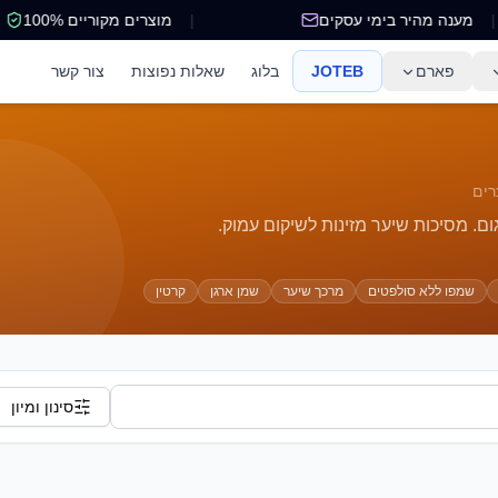
מענה מהיר בימי עסקים
|
מוצרים מקוריים 100%
פארם
JOTEB
בלוג
שאלות נפוצות
צור קשר
ים
ם. מסיכות שיער מזינות לשיקום עמוק.
שמפו ללא סולפטים
מרכך שיער
שמן ארגן
קרטין
סינון ומיון