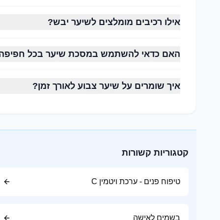
שיער מקורזל
אילו רכיבים מומלצים לשיער יבש?
נוטה להיות יבש יותר ודורש מסכות הזנה, שמנים טבעיים ו
האם כדאי להשתמש במסכת שיער בכל חפיפה
1. ניקוי נכון
איך שומרים על שיער צבוע לאורך זמן?
בחרו שמפו המתאים לסוג השיער והקרקפת שלכם.
אין צורך לחפוף בכל יום אם הקרקפת אינה שומנית במיו
2. שימוש במרכך
קטגוריות קשורות
מרכך מסייע להחזיר לחות, לרכך את השיער ולהקל על הסי
מומלץ למרוח אותו בעיקר מאמצע השיער ועד לקצוות.
טיפוח פנים - ערכת ויטמין C
3. מסכת שיער
פעם או פעמיים בשבוע מומלץ להשתמש במסכת הזנה עמ
בשמים לאישה