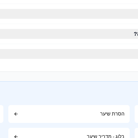
טיפוח קבוע.
?
חד, שכן חפיפה מוגזמת עלולה להסיר את השמנים הטבעיים.
רוק.
הסרת שיער
וקה.
בלוג - מדריך שיער