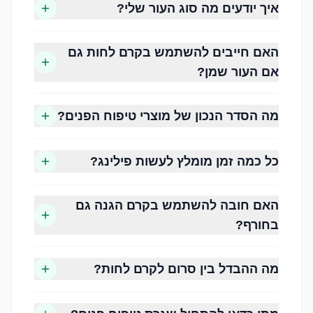
איך יודעים מה סוג העור שלי?
שיפור מרקם העור
הפחתת תחושת יובש
האם חייבים להשתמש בקרם לחות גם
ניקוי עודפי שומן ולכלוך
אם העור שמן?
שמירה על מראה רענן וזוהר
הגנה מפני נזקי הסביבה
הכנת העור לאיפור או לטיפולים קוסמטיים
מה הסדר הנכון של מוצרי טיפוח הפנים?
כל כמה זמן מומלץ לעשות פילינג?
האם חובה להשתמש בקרם הגנה גם
בחורף?
עור יבש
עור שנוטה לתחושת מתיחה, קילופים ולעיתים מראה
מה ההבדל בין סרום לקרם לחות?
עמום. זקוק ללחות עשירה ולהזנה.
עור שמן