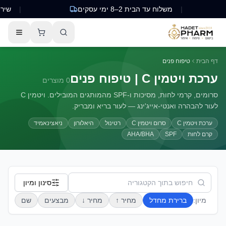
|
משלוח עד הבית 2–8 ימי עסקים
|
שירות לקו
דף הבית
טיפוח פנים
ערכת ויטמין C | טיפוח פנים
0
מוצרים
סרומים, קרמי לחות, מסיכות ו-SPF מהמותגים המובילים. ויטמין C
לעור להבהרה ואנטי-אייג'ינג — לעור בריא ומבריק.
ערכת ויטמין C
סרום ויטמין C
רטינול
היאלורון
ניאצינאמיד
קרם לחות
SPF
AHA/BHA
סינון ומיון
מיון:
ברירת מחדל
מחיר ↑
מחיר ↓
מבצעים
שם