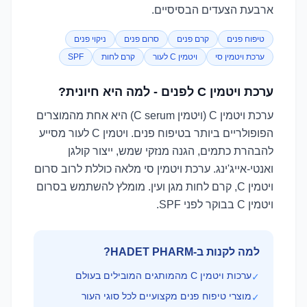
ארבעת הצעדים הבסיסיים.
טיפוח פנים
קרם פנים
סרום פנים
ניקוי פנים
ערכת ויטמין סי
ויטמין C לעור
קרם לחות
SPF
ערכת ויטמין C לפנים - למה היא חיונית?
ערכת ויטמין C (ויטמין C serum) היא אחת מהמוצרים
הפופולריים ביותר בטיפוח פנים. ויטמין C לעור מסייע
להבהרת כתמים, הגנה מנזקי שמש, ייצור קולגן
ואנטי-אייג'ינג. ערכת ויטמין סי מלאה כוללת לרוב סרום
ויטמין C, קרם לחות מגן ועין. מומלץ להשתמש בסרום
ויטמין C בבוקר לפני SPF.
למה לקנות ב-HADET PHARM?
ערכות ויטמין C מהמותגים המובילים בעולם
✓
מוצרי טיפוח פנים מקצועיים לכל סוגי העור
✓