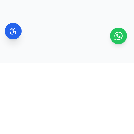
בשנות ה-20
הדגש הוא על ניקוי, לחות והגנה מהשמש.
בשנות ה-30
רבים בוחרים להוסיף סרומים עם רכיבים פעילים
כחלק משגרת הטיפוח.
בשנות ה-40 וה-50
מקובל לשלב מוצרים עשירים יותר בלחות וברכיבים
המסייעים בשמירה על מראה עור מוצק ורענן.
בקיץ
משלוח מהיר
100% מקוריים
2–8 ימי עסקים
ישירות מהיצרנים