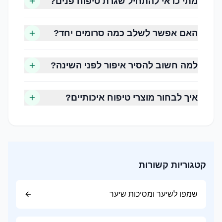
מתי כדאי להתחיל שגרת טיפוח פנים?
מאופיין בהפרשת שומן מוגברת וברק בעיקר באזור
המצח, האף והסנטר.
האם אפשר לשלב כמה סרומים יחד?
עור מעורב
שילוב של אזורים שומניים (אזור ה-T) לצד אזורים
למה חשוב להסיר איפור לפני השינה?
יבשים או רגילים.
עור רגיש
איך לבחור מוצרי טיפוח איכותיים?
נוטה לאדמומיות, גירוי או תחושת אי נוחות בעקבות
שימוש במוצרים מסוימים או חשיפה לגורמים
סביבתיים.
קטגוריות קשורות
שלב 1, ניקוי
שמפו לשיער ומסיכות שיער
ניקוי הפנים מסיר לכלוך, שומן, שאריות איפור ומזהמים
שהצטברו במהלך היום. מומלץ להשתמש בתכשיר