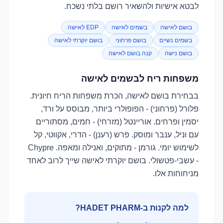
לבטא אישיות ולהשאיר רושם בלתי נשכח.
בושם לאישה
בשמים לאישה
EDP לאישה
בשמים נשיים
בושם פרחוני
בושם יוקרתי לאישה
בושם נישה
קנה בושם לאישה
משפחות ריח לבשמים לאישה
בבחירת בושם לאישה, הכרת משפחות הריח חיונית.
פלורל (פרחוני) - הפופולרי ביותר, מבוסס על ורד,
יסמין ופרחים. אוריינטל (מזרחי) - חמים, מסתוריים
עם וניל, ענבר ומוסק. פרש (רענן) - הדרי, אקווטי, קל
לשימוש יומי. גורמן - מתוקים, ואנילה ומאפה. Chypre
- עשבי-פטשולי. בושם יוקרתי לאישה שייך לרוב לאחד
מניחוחות אלו.
למה לקנות ב-HADET PHARM?