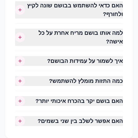
האם כדאי להשתמש בבושם שונה לקיץ
תווים נפוצים:
ולחורף?
ורד
יסמין
למה אותו בושם מריח אחרת על כל
אדמונית
אישה?
פריחת תפוז
מגנוליה
איך לשמור על עמידות הבושם?
שושנת העמק
מתאימים לשימוש יומיומי, לאביב ולאירועים.
כמה התזות מומלץ להשתמש?
ניחוחות פירותיים (Fruity)
קלילים, צעירים ומלאי חיים.
האם בושם יקר בהכרח איכותי יותר?
תווים נפוצים:
האם אפשר לשלב בין שני בשמים?
אפרסק
אגס