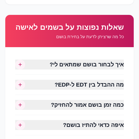
שאלות נפוצות על בשמים לאישה
הסגנון האישי
כל מה שרציתן לדעת על בחירת בושם
עונת השנה
שעות השימוש (יום או ערב)
גיל והעדפה אישית
איך לבחור בושם שמתאים לי?
עוצמת הניחוח הרצויה
משך העמידות
מה ההבדל בין EDT ל-EDP?
כמה זמן בושם אמור להחזיק?
איפה כדאי להתיז בושם?
ניחוחות פרחוניים (Floral)
המשפחה האהובה ביותר בעולם הבישום לנשים.