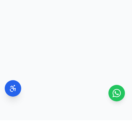
התיזו על עור נקי ולח
השתמשו בקרם גוף ללא ריח לפני ההתזה
התיזו על נקודות הדופק
הימנעו משפשוף הבושם לאחר ההתזה
אחסנו את הבושם במקום קריר, יבש ומוצל
בשמים ליום
מומלץ לבחור ניחוחות:
פרחוניים
הדריים
פירותיים
ירוקים
הם מעניקים תחושת רעננות ומתאימים לעבודה,
ללימודים ולמפגשים יומיומיים.