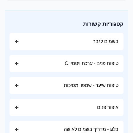
פטל
דומדמניות שחורות
תפוח
קטגוריות קשורות
ליצ'י
בחירה נהדרת ליום ולחודשי האביב והקיץ.
בשמים לגבר
ניחוחות הדריים (Citrus)
רעננים, נקיים ומלאי אנרגיה.
טיפוח פנים - ערכת ויטמין C
תווים נפוצים:
ברגמוט
טיפוח שיער - שמפו ומסיכות
לימון
תפוז
איפור פנים
מנדרינה
אשכולית
בלוג - מדריך בשמים לאישה
מעניקים תחושת רעננות ומתאימים במיוחד למזג אוויר