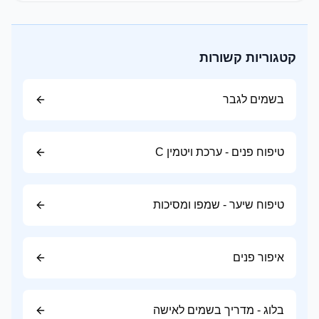
פטל
דומדמניות שחורות
תפוח
קטגוריות קשורות
ליצ'י
בחירה נהדרת ליום ולחודשי האביב והקיץ.
בשמים לגבר
ניחוחות הדריים (Citrus)
רעננים, נקיים ומלאי אנרגיה.
טיפוח פנים - ערכת ויטמין C
תווים נפוצים:
ברגמוט
טיפוח שיער - שמפו ומסיכות
לימון
תפוז
איפור פנים
מנדרינה
אשכולית
בלוג - מדריך בשמים לאישה
מעניקים תחושת רעננות ומתאימים במיוחד למזג אוויר