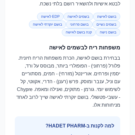
לבטא אישיות ולהשאיר רושם בלתי נשכח.
בושם לאישה
בשמים לאישה
EDP לאישה
בשמים נשיים
בושם פרחוני
בושם יוקרתי לאישה
בושם נישה
קנה בושם לאישה
משפחות ריח לבשמים לאישה
בבחירת בושם לאישה, הכרת משפחות הריח חיונית.
פלורל (פרחוני) - הפופולרי ביותר, מבוסס על ורד,
יסמין ופרחים. אוריינטל (מזרחי) - חמים, מסתוריים
עם וניל, ענבר ומוסק. פרש (רענן) - הדרי, אקווטי, קל
לשימוש יומי. גורמן - מתוקים, ואנילה ומאפה. Chypre
- עשבי-פטשולי. בושם יוקרתי לאישה שייך לרוב לאחד
מניחוחות אלו.
למה לקנות ב-HADET PHARM?