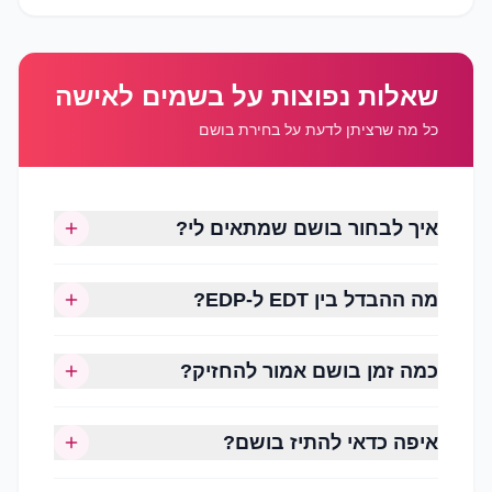
שאלות נפוצות על בשמים לאישה
הסגנון האישי
כל מה שרציתן לדעת על בחירת בושם
עונת השנה
שעות השימוש (יום או ערב)
גיל והעדפה אישית
איך לבחור בושם שמתאים לי?
עוצמת הניחוח הרצויה
משך העמידות
מה ההבדל בין EDT ל-EDP?
כמה זמן בושם אמור להחזיק?
איפה כדאי להתיז בושם?
ניחוחות פרחוניים (Floral)
המשפחה האהובה ביותר בעולם הבישום לנשים.