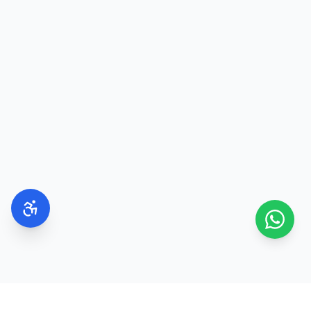
התיזו על עור נקי ולח
השתמשו בקרם גוף ללא ריח לפני ההתזה
התיזו על נקודות הדופק
הימנעו משפשוף הבושם לאחר ההתזה
אחסנו את הבושם במקום קריר, יבש ומוצל
בשמים ליום
מומלץ לבחור ניחוחות:
פרחוניים
הדריים
פירותיים
ירוקים
הם מעניקים תחושת רעננות ומתאימים לעבודה,
ללימודים ולמפגשים יומיומיים.