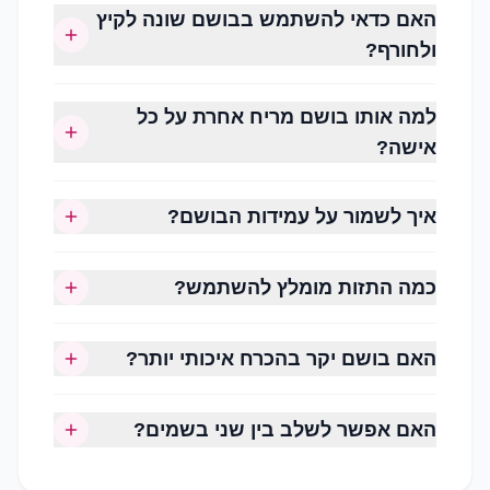
האם כדאי להשתמש בבושם שונה לקיץ
תווים נפוצים:
ולחורף?
ורד
יסמין
למה אותו בושם מריח אחרת על כל
אדמונית
אישה?
פריחת תפוז
מגנוליה
איך לשמור על עמידות הבושם?
שושנת העמק
מתאימים לשימוש יומיומי, לאביב ולאירועים.
כמה התזות מומלץ להשתמש?
ניחוחות פירותיים (Fruity)
קלילים, צעירים ומלאי חיים.
האם בושם יקר בהכרח איכותי יותר?
תווים נפוצים:
האם אפשר לשלב בין שני בשמים?
אפרסק
אגס