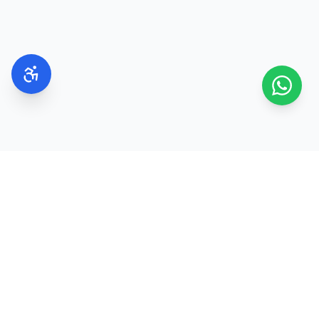
בשנות ה-20
הדגש הוא על ניקוי, לחות והגנה מהשמש.
בשנות ה-30
רבים בוחרים להוסיף סרומים עם רכיבים פעילים
כחלק משגרת הטיפוח.
בשנות ה-40 וה-50
מקובל לשלב מוצרים עשירים יותר בלחות וברכיבים
המסייעים בשמירה על מראה עור מוצק ורענן.
בקיץ
משלוח מהיר
100% מקוריים
2–8 ימי עסקים
ישירות מהיצרנים