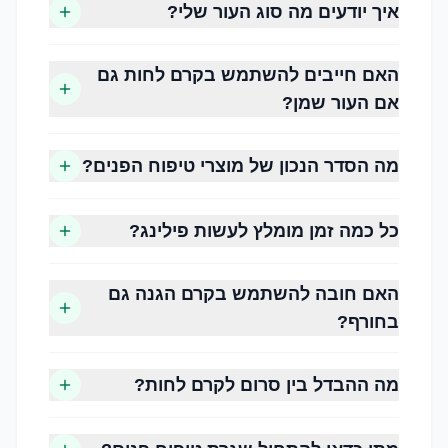
איך יודעים מה סוג העור שלי?
שיפור מרקם העור
הפחתת תחושת יובש
האם חייבים להשתמש בקרם לחות גם
ניקוי עודפי שומן ולכלוך
אם העור שמן?
שמירה על מראה רענן וזוהר
הגנה מפני נזקי הסביבה
הכנת העור לאיפור או לטיפולים קוסמטיים
מה הסדר הנכון של מוצרי טיפוח הפנים?
כל כמה זמן מומלץ לעשות פילינג?
האם חובה להשתמש בקרם הגנה גם
בחורף?
עור יבש
עור שנוטה לתחושת מתיחה, קילופים ולעיתים מראה
מה ההבדל בין סרום לקרם לחות?
עמום. זקוק ללחות עשירה ולהזנה.
עור שמן