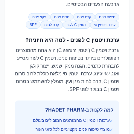
ארבעת הצעדים הבסיסיים.
טיפוח פנים
קרם פנים
סרום פנים
ניקוי פנים
ערכת ויטמין סי
ויטמין C לעור
קרם לחות
SPF
ערכת ויטמין C לפנים - למה היא חיונית?
ערכת ויטמין C (ויטמין C serum) היא אחת מהמוצרים
הפופולריים ביותר בטיפוח פנים. ויטמין C לעור מסייע
להבהרת כתמים, הגנה מנזקי שמש, ייצור קולגן
ואנטי-אייג'ינג. ערכת ויטמין סי מלאה כוללת לרוב סרום
ויטמין C, קרם לחות מגן ועין. מומלץ להשתמש בסרום
ויטמין C בבוקר לפני SPF.
למה לקנות ב-HADET PHARM?
ערכות ויטמין C מהמותגים המובילים בעולם
✓
מוצרי טיפוח פנים מקצועיים לכל סוגי העור
✓