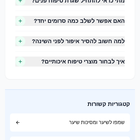
מתי כדאי להתחיל שגרת טיפוח פנים?
מאופיין בהפרשת שומן מוגברת וברק בעיקר באזור
המצח, האף והסנטר.
האם אפשר לשלב כמה סרומים יחד?
עור מעורב
שילוב של אזורים שומניים (אזור ה-T) לצד אזורים
למה חשוב להסיר איפור לפני השינה?
יבשים או רגילים.
עור רגיש
איך לבחור מוצרי טיפוח איכותיים?
נוטה לאדמומיות, גירוי או תחושת אי נוחות בעקבות
שימוש במוצרים מסוימים או חשיפה לגורמים
סביבתיים.
קטגוריות קשורות
שלב 1, ניקוי
שמפו לשיער ומסיכות שיער
ניקוי הפנים מסיר לכלוך, שומן, שאריות איפור ומזהמים
שהצטברו במהלך היום. מומלץ להשתמש בתכשיר