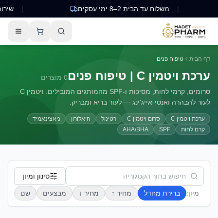
|
משלוח עד הבית 2–8 ימי עסקים
|
שירות לקוח
דף הבית
טיפוח פנים
ערכת ויטמין C | טיפוח פנים
0
מוצרים
סרומים, קרמי לחות, מסיכות ו-SPF מהמותגים המובילים. ויטמין C
לעור להבהרה ואנטי-אייג'ינג — לעור בריא ומבריק.
ערכת ויטמין C
סרום ויטמין C
רטינול
היאלורון
ניאצינאמיד
קרם לחות
SPF
AHA/BHA
סינון ומיון
מיון:
ברירת מחדל
מחיר ↑
מחיר ↓
מבצעים
שם