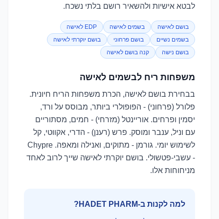
לבטא אישיות ולהשאיר רושם בלתי נשכח.
בושם לאישה
בשמים לאישה
EDP לאישה
בשמים נשיים
בושם פרחוני
בושם יוקרתי לאישה
בושם נישה
קנה בושם לאישה
משפחות ריח לבשמים לאישה
בבחירת בושם לאישה, הכרת משפחות הריח חיונית.
פלורל (פרחוני) - הפופולרי ביותר, מבוסס על ורד,
יסמין ופרחים. אוריינטל (מזרחי) - חמים, מסתוריים
עם וניל, ענבר ומוסק. פרש (רענן) - הדרי, אקווטי, קל
לשימוש יומי. גורמן - מתוקים, ואנילה ומאפה. Chypre
- עשבי-פטשולי. בושם יוקרתי לאישה שייך לרוב לאחד
מניחוחות אלו.
למה לקנות ב-HADET PHARM?