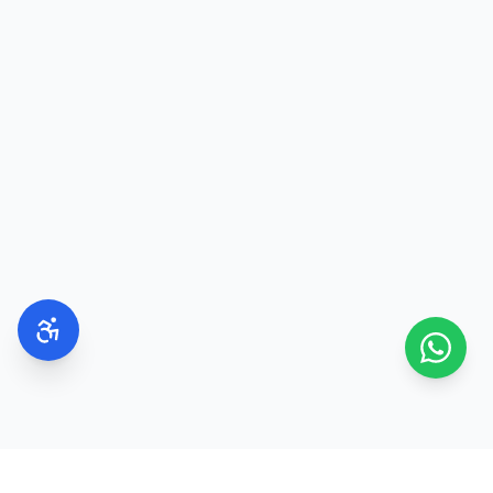
התיזו על עור נקי ולח
השתמשו בקרם גוף ללא ריח לפני ההתזה
התיזו על נקודות הדופק
הימנעו משפשוף הבושם לאחר ההתזה
אחסנו את הבושם במקום קריר, יבש ומוצל
בשמים ליום
מומלץ לבחור ניחוחות:
פרחוניים
הדריים
פירותיים
ירוקים
הם מעניקים תחושת רעננות ומתאימים לעבודה,
ללימודים ולמפגשים יומיומיים.