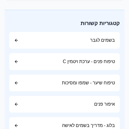
פטל
דומדמניות שחורות
תפוח
קטגוריות קשורות
ליצ'י
בחירה נהדרת ליום ולחודשי האביב והקיץ.
בשמים לגבר
ניחוחות הדריים (Citrus)
רעננים, נקיים ומלאי אנרגיה.
טיפוח פנים - ערכת ויטמין C
תווים נפוצים:
ברגמוט
טיפוח שיער - שמפו ומסיכות
לימון
תפוז
איפור פנים
מנדרינה
אשכולית
בלוג - מדריך בשמים לאישה
מעניקים תחושת רעננות ומתאימים במיוחד למזג אוויר