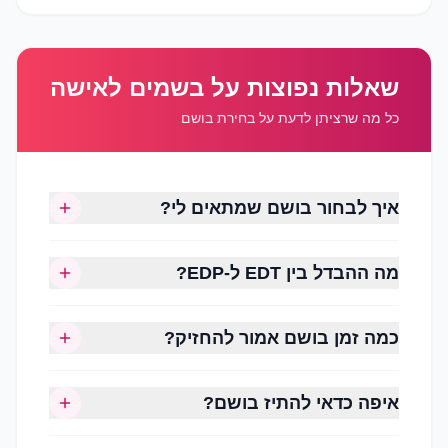
שאלות נפוצות על בשמים לאישה
הסגנון האישי
כל מה שרציתן לדעת על בחירת בושם
עונת השנה
שעות השימוש (יום או ערב)
גיל והעדפה אישית
איך לבחור בושם שמתאים לי?
עוצמת הניחוח הרצויה
משך העמידות
מה ההבדל בין EDT ל-EDP?
כמה זמן בושם אמור להחזיק?
איפה כדאי להתיז בושם?
ניחוחות פרחוניים (Floral)
המשפחה האהובה ביותר בעולם הבישום לנשים.