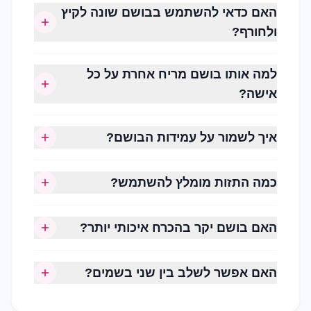
האם כדאי להשתמש בבושם שונה לקיץ
תווים נפוצים:
ולחורף?
ורד
יסמין
למה אותו בושם מריח אחרת על כל
אדמונית
אישה?
פריחת תפוז
מגנוליה
איך לשמור על עמידות הבושם?
שושנת העמק
מתאימים לשימוש יומיומי, לאביב ולאירועים.
כמה התזות מומלץ להשתמש?
ניחוחות פירותיים (Fruity)
קלילים, צעירים ומלאי חיים.
האם בושם יקר בהכרח איכותי יותר?
תווים נפוצים:
האם אפשר לשלב בין שני בשמים?
אפרסק
אגס