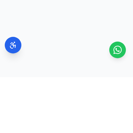
שימוש במרכך, מסכה וסרום מתאים יכול להפחית
משמעותית את התופעה.
שמן ארגן
ביוטין
קראטין
אלוורה
חומצה היאלורונית
שמן חוחובה
ויטמין E