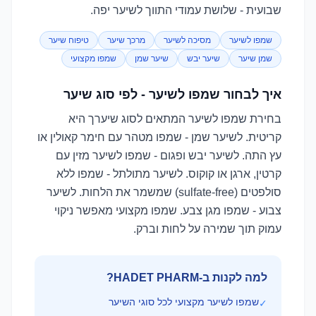
שבועית - שלושת עמודי התווך לשיער יפה.
שמפו לשיער
מסיכה לשיער
מרכך שיער
טיפוח שיער
שמן שיער
שיער יבש
שיער שמן
שמפו מקצועי
איך לבחור שמפו לשיער - לפי סוג שיער
בחירת שמפו לשיער המתאים לסוג שיערך היא
קריטית. לשיער שמן - שמפו מטהר עם חימר קאולין או
עץ התה. לשיער יבש ופגום - שמפו לשיער מזין עם
קרטין, ארגן או קוקוס. לשיער מתולתל - שמפו ללא
סולפטים (sulfate-free) שמשמר את הלחות. לשיער
צבוע - שמפו מגן צבע. שמפו מקצועי מאפשר ניקוי
עמוק תוך שמירה על לחות וברק.
למה לקנות ב-HADET PHARM?
שמפו לשיער מקצועי לכל סוגי השיער
✓