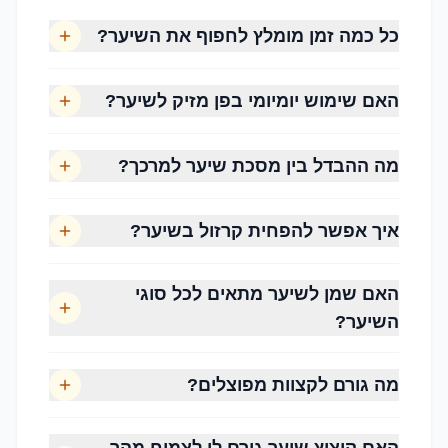
שמירה על קרקפת בריאה
כל כמה זמן מומלץ לחפוף את השיער?
הפחתת שבירת שיער
הענקת לחות והזנה
האם שימוש יומיומי בפן מזיק לשיער?
שיפור הברק והמראה הטבעי
הפחתת קרזול (Frizz)
שמירה על שיער צבוע
מה ההבדל בין מסכת שיער למרכך?
חיזוק סיב השערה
איך אפשר להפחית קרזול בשיער?
האם שמן לשיער מתאים לכל סוגי
השיער?
שיער חלק
מה גורם לקצוות מפוצלים?
לרוב מבריק יותר משום שהשומן הטבעי מתפזר
בקלות לאורך השערה. מומלץ להשתמש במוצרים
קלילים שאינם מכבידים.