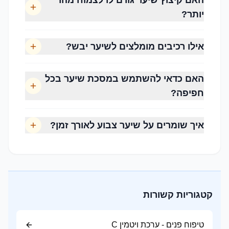
האם קיצוץ שיער גורם לו לצמוח מהר
יותר?
שיער גלי
זקוק לאיזון בין לחות לנפח. מוצרים עשירים מדי עלולים
אילו רכיבים מומלצים לשיער יבש?
לגרום לשיער להיראות שטוח.
שיער מתולתל
האם כדאי להשתמש במסכת שיער בכל
זקוק ללחות גבוהה ולמוצרים המסייעים בהגדרת
חפיפה?
התלתלים ובהפחתת הקרזול.
שיער מקורזל
איך שומרים על שיער צבוע לאורך זמן?
נוטה להיות יבש יותר ודורש מסכות הזנה, שמנים
טבעיים וטיפוח קבוע.
קטגוריות קשורות
1. ניקוי נכון
בחרו שמפו המתאים לסוג השיער והקרקפת שלכם.
טיפוח פנים - ערכת ויטמין C